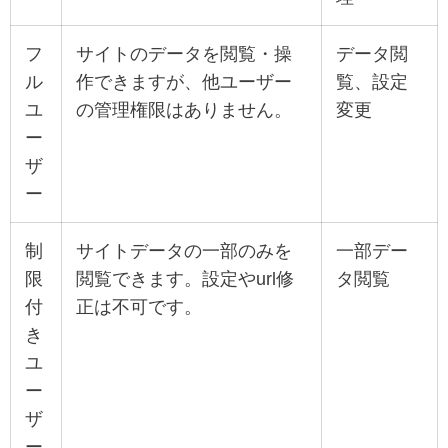
フ
サイトのデータを閲覧・操
データ閲
ル
作できますが、他ユーザー
覧、設定
ユ
の管理権限はありません。
変更
ー
ザ
ー
制
サイトデータの一部のみを
一部デー
限
閲覧できます。設定やurl修
タ閲覧
付
正は不可です。
き
ユ
ー
ザ
ー