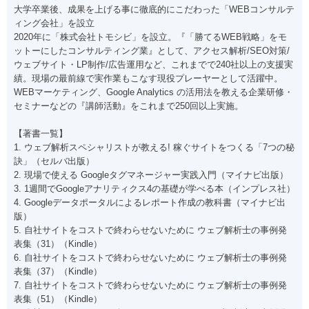
大学卒業後、成果を上げる事に徹底的にこだわった「WEBコンサルテ
ィング会社」を設立
2020年に「株式会社トモシビ」を設立。『「勝てるWEB戦略」をモ
ットーにしたコンサルティング業』として、アクセス解析/SEO対策/
ウェブサイト・LP制作/広告運用など、これまでで240社以上の支援実
績。現場の最前線で実作業もこなす現役プレーヤーとして活躍中。
WEBマーケティング、Google Analytics の活用法を教える企業研修・
セミナーなどの『講師活動』をこれまで250回以上実施。
【著書一覧】
1. ウェブ解析スペシャリストが教える! 稼ぐサイトをつくる「7つの秘
訣」（セルバ出版）
2. 現場で使える Googleタグマネージャー実践入門（マイナビ出版）
3. 1週間でGoogleアナリティクス4の基礎が学べる本（インプレス社）
4. Googleデータポータルによるレポート作成の教科書（マイナビ出
版）
5. 自社サイトをコストで終わらせないために ウェブ解析士の事例発
表集（31）（Kindle）
6. 自社サイトをコストで終わらせないために ウェブ解析士の事例発
表集（37）（Kindle）
7. 自社サイトをコストで終わらせないために ウェブ解析士の事例発
表集（51）（Kindle）