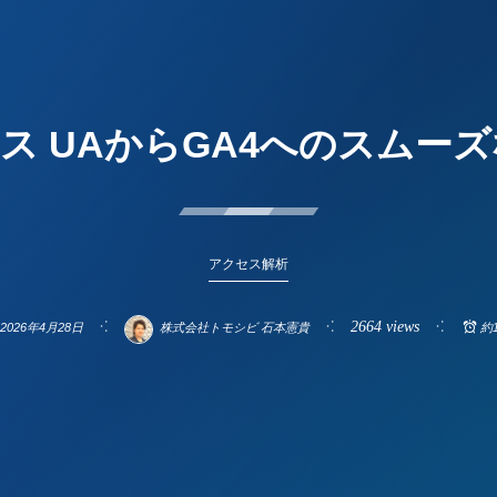
ィクス UAからGA4へのスム
アクセス解析
2664 views
2026年4月28日
株式会社トモシビ 石本憲貴
約