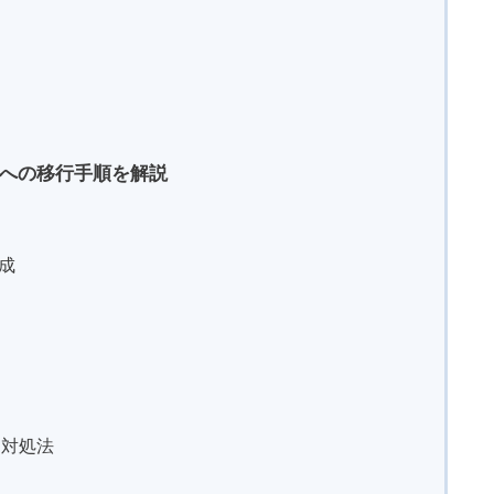
GA4への移行手順を解説
作成
と対処法