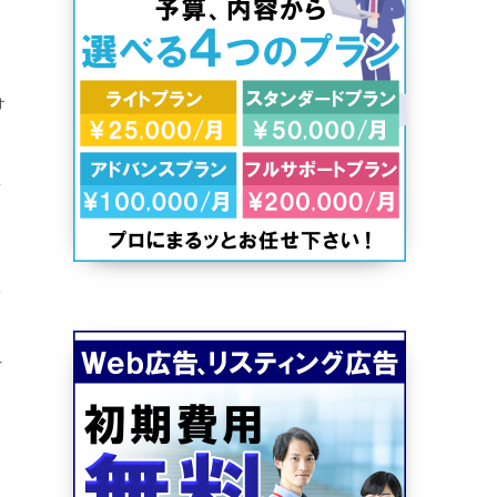
ォ
え
を
方