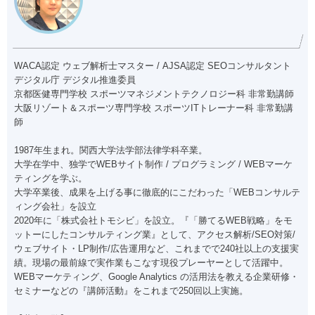
WACA認定 ウェブ解析士マスター / AJSA認定 SEOコンサルタント
デジタル庁 デジタル推進委員
京都医健専門学校 スポーツマネジメントテクノロジー科 非常勤講師
大阪リゾート＆スポーツ専門学校 スポーツITトレーナー科 非常勤講
師
1987年生まれ。関西大学法学部法律学科卒業。
大学在学中、独学でWEBサイト制作 / プログラミング / WEBマーケ
ティングを学ぶ。
大学卒業後、成果を上げる事に徹底的にこだわった「WEBコンサルテ
ィング会社」を設立
2020年に「株式会社トモシビ」を設立。『「勝てるWEB戦略」をモ
ットーにしたコンサルティング業』として、アクセス解析/SEO対策/
ウェブサイト・LP制作/広告運用など、これまでで240社以上の支援実
績。現場の最前線で実作業もこなす現役プレーヤーとして活躍中。
WEBマーケティング、Google Analytics の活用法を教える企業研修・
セミナーなどの『講師活動』をこれまで250回以上実施。