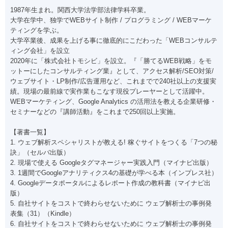
1987年生まれ。関西大学法学部法律学科卒業。
大学在学中、独学でWEBサイト制作 / プログラミング / WEBマーケ
ティングを学ぶ。
大学卒業後、成果を上げる事に徹底的にこだわった「WEBコンサルテ
ィング会社」を設立
2020年に「株式会社トモシビ」を設立。『「勝てるWEB戦略」をモ
ットーにしたコンサルティング業』として、アクセス解析/SEO対策/
ウェブサイト・LP制作/広告運用など、これまでで240社以上の支援実
績。現場の最前線で実作業もこなす現役プレーヤーとして活躍中。
WEBマーケティング、Google Analytics の活用法を教える企業研修・
セミナーなどの『講師活動』をこれまで250回以上実施。
【著書一覧】
1. ウェブ解析スペシャリストが教える! 稼ぐサイトをつくる「7つの秘
訣」（セルバ出版）
2. 現場で使える Googleタグマネージャー実践入門（マイナビ出版）
3. 1週間でGoogleアナリティクス4の基礎が学べる本（インプレス社）
4. Googleデータポータルによるレポート作成の教科書（マイナビ出
版）
5. 自社サイトをコストで終わらせないために ウェブ解析士の事例発
表集（31）（Kindle）
6. 自社サイトをコストで終わらせないために ウェブ解析士の事例発