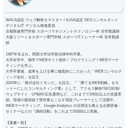
WACA認定 ウェブ解析士マスター / AJSA認定 SEOコンサルタント
デジタル庁 デジタル推進委員
京都医健専門学校 スポーツマネジメントテクノロジー科 非常勤講師
大阪リゾート＆スポーツ専門学校 スポーツITトレーナー科 非常勤講
師
1987年生まれ。関西大学法学部法律学科卒業。
大学在学中、独学でWEBサイト制作 / プログラミング / WEBマーケ
ティングを学ぶ。
大学卒業後、成果を上げる事に徹底的にこだわった「WEBコンサルテ
ィング会社」を設立
2020年に「株式会社トモシビ」を設立。『「勝てるWEB戦略」をモ
ットーにしたコンサルティング業』として、アクセス解析/SEO対策/
ウェブサイト・LP制作/広告運用など、これまでで240社以上の支援実
績。現場の最前線で実作業もこなす現役プレーヤーとして活躍中。
WEBマーケティング、Google Analytics の活用法を教える企業研修・
セミナーなどの『講師活動』をこれまで250回以上実施。
【著書一覧】